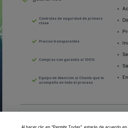
Ac
Controles de seguridad de primera
Di
clase
Pr
Precios transparentes
In
Se
Compras con garantía al 100%
Sa
Em
Equipo de Atención al Cliente que te
acompaña en todo el proceso
Derechos reservados © viagogo GmbH 2026
Datos de la Emp
El uso de este sitio web constituye la aceptación de los
Términ
Al hacer clic en “Permitir Todas”, estarás de acuerdo en