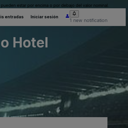
pueden estar por encima o por debajo del valor nominal.
is entradas
Iniciar sesión
1 new notification
io Hotel