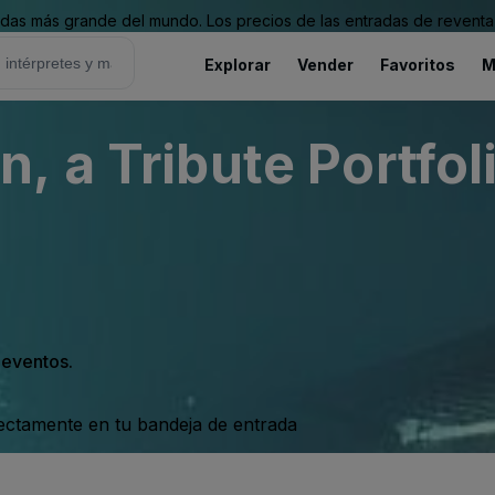
as más grande del mundo. Los precios de las entradas de reventa 
Explorar
Vender
Favoritos
M
 a Tribute Portfol
s eventos.
rectamente en tu bandeja de entrada