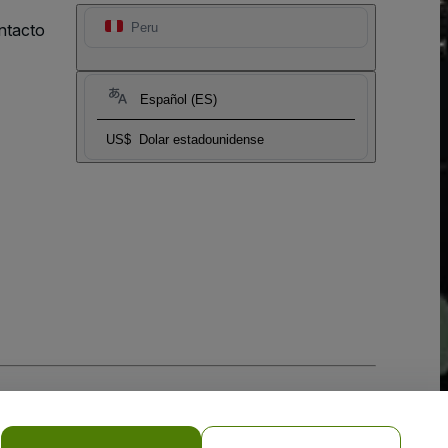
ntacto
Peru
Español (ES)
US$
Dolar estadounidense
 la
Política de Privacidad para Móviles