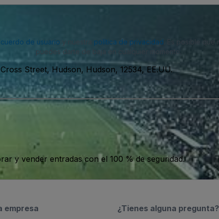
acuerdo de usuario
y nuestra
política de privacidad
. Es posible que
puedes darte de baja en cualquier momento.
 Cross Street, Hudson, Hudson, 12534, EE.UU.
ar y vender entradas con el 100 % de seguridad.
a empresa
¿Tienes alguna pregunta?