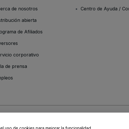
erca de nosotros
Centro de Ayuda / Co
stribución abierta
ograma de Afiliados
versores
rvicio corporativo
la de prensa
pleos
resa
os y Condiciones
, de la
Política de Privacidad
, de la
Política de Cookies
y de
 el uso de cookies para mejorar la funcionalidad