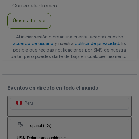
Dirección
de
correo
electrónico
Únete a la lista
Al iniciar sesión o crear una cuenta, aceptas nuestro
acuerdo de usuario
y nuestra
política de privacidad
. Es
posible que recibas notificaciones por SMS de nuestra
parte, pero puedes darte de baja en cualquier momento.
Eventos en directo en todo el mundo
Peru
Español (ES)
US$
Dolar estadounidense