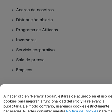
Acerca de nosotros
Distribución abierta
Programa de Afiliados
Inversores
Servicio corporativo
Sala de prensa
Empleos
¿Tienes alguna pregunta?
Al hacer clic en “Permitir Todas”, estarás de acuerdo en el uso d
Centro de Ayuda / Contacto
cookies para mejorar la funcionalidad del sitio y la relevancia
publicitaria. De modo contrario, usaremos cookies estrictamente
necesarias. Puedes consultar nuestra
Política de Cookies
para m