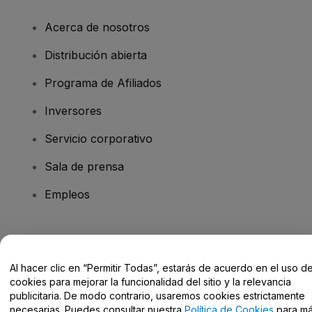
Acerca de nosotros
Distribución abierta
Programa de Afiliados
Inversores
Servicio corporativo
Sala de prensa
Empleos
¿Tienes alguna pregunta?
Al hacer clic en “Permitir Todas”, estarás de acuerdo en el uso d
Centro de Ayuda / Contacto
cookies para mejorar la funcionalidad del sitio y la relevancia
publicitaria. De modo contrario, usaremos cookies estrictamente
necesarias. Puedes consultar nuestra
Política de Cookies
para m