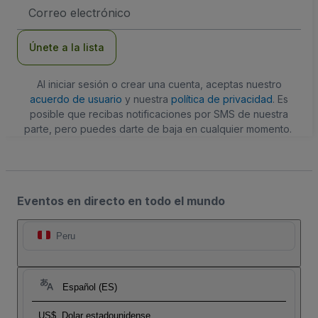
Dirección
de
correo
electrónico
Únete a la lista
Al iniciar sesión o crear una cuenta, aceptas nuestro
acuerdo de usuario
y nuestra
política de privacidad
. Es
posible que recibas notificaciones por SMS de nuestra
parte, pero puedes darte de baja en cualquier momento.
Eventos en directo en todo el mundo
Peru
Español (ES)
US$
Dolar estadounidense