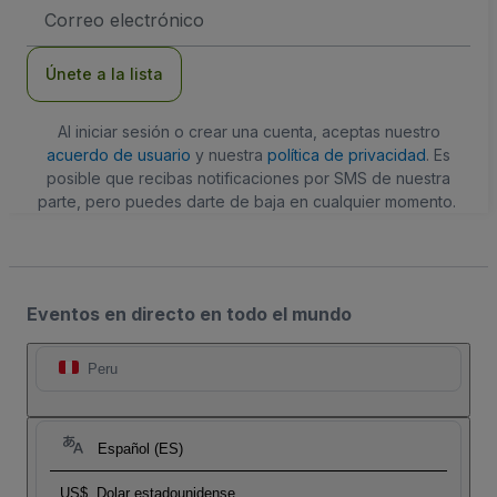
Dirección
de
correo
electrónico
Únete a la lista
Al iniciar sesión o crear una cuenta, aceptas nuestro
acuerdo de usuario
y nuestra
política de privacidad
. Es
posible que recibas notificaciones por SMS de nuestra
parte, pero puedes darte de baja en cualquier momento.
Eventos en directo en todo el mundo
Peru
Español (ES)
US$
Dolar estadounidense