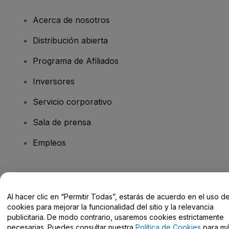
Acerca de nosotros
Distribución abierta
Programa de Afiliados
Inversores
Servicio corporativo
Sala de prensa
Empleos
¿Tienes alguna pregunta?
Al hacer clic en “Permitir Todas”, estarás de acuerdo en el uso d
Centro de Ayuda / Contacto
cookies para mejorar la funcionalidad del sitio y la relevancia
publicitaria. De modo contrario, usaremos cookies estrictamente
necesarias. Puedes consultar nuestra
Política de Cookies
para m