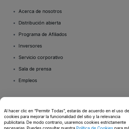
Acerca de nosotros
Distribución abierta
Programa de Afiliados
Inversores
Servicio corporativo
Sala de prensa
Empleos
¿Tienes alguna pregunta?
Al hacer clic en “Permitir Todas”, estarás de acuerdo en el uso d
Centro de Ayuda / Contacto
cookies para mejorar la funcionalidad del sitio y la relevancia
publicitaria. De modo contrario, usaremos cookies estrictamente
necesarias. Puedes consultar nuestra
Política de Cookies
para m