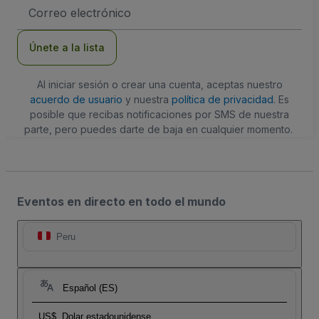
Dirección
de
correo
electrónico
Únete a la lista
Al iniciar sesión o crear una cuenta, aceptas nuestro
acuerdo de usuario
y nuestra
política de privacidad
. Es
posible que recibas notificaciones por SMS de nuestra
parte, pero puedes darte de baja en cualquier momento.
Eventos en directo en todo el mundo
Peru
Español (ES)
US$
Dolar estadounidense