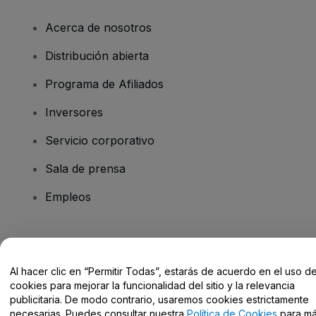
Acerca de nosotros
Distribución abierta
Programa de Afiliados
Inversores
Servicio corporativo
Sala de prensa
Empleos
¿Tienes alguna pregunta?
Al hacer clic en “Permitir Todas”, estarás de acuerdo en el uso d
Centro de Ayuda / Contacto
cookies para mejorar la funcionalidad del sitio y la relevancia
publicitaria. De modo contrario, usaremos cookies estrictamente
necesarias. Puedes consultar nuestra
Política de Cookies
para m