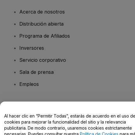
Acerca de nosotros
Distribución abierta
Programa de Afiliados
Inversores
Servicio corporativo
Sala de prensa
Empleos
¿Tienes alguna pregunta?
Al hacer clic en “Permitir Todas”, estarás de acuerdo en el uso d
Centro de Ayuda / Contacto
cookies para mejorar la funcionalidad del sitio y la relevancia
publicitaria. De modo contrario, usaremos cookies estrictamente
necesarias. Puedes consultar nuestra
Política de Cookies
para m