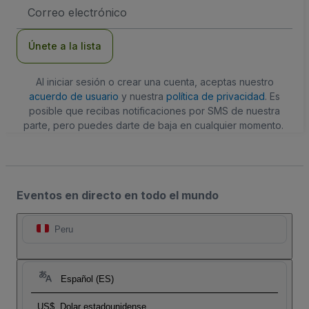
Dirección
de
correo
electrónico
Únete a la lista
Al iniciar sesión o crear una cuenta, aceptas nuestro
acuerdo de usuario
y nuestra
política de privacidad
. Es
posible que recibas notificaciones por SMS de nuestra
parte, pero puedes darte de baja en cualquier momento.
Eventos en directo en todo el mundo
Peru
Español (ES)
US$
Dolar estadounidense