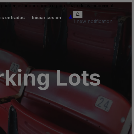
pueden estar por encima o por debajo del valor nominal.
is entradas
Iniciar sesión
1 new notification
rking Lots