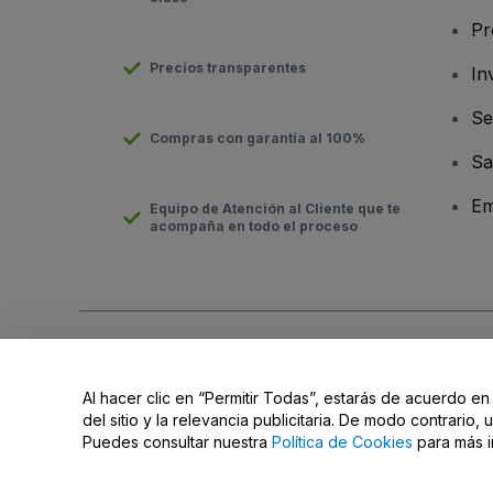
Pr
Precios transparentes
In
Se
Compras con garantía al 100%
Sa
Em
Equipo de Atención al Cliente que te
acompaña en todo el proceso
Derechos reservados © viagogo GmbH 2026
Datos de la Emp
El uso de este sitio web constituye la aceptación de los
Términ
Al hacer clic en “Permitir Todas”, estarás de acuerdo en
No compartir mi información personal ni tus opciones de priva
del sitio y la relevancia publicitaria. De modo contrario
Puedes consultar nuestra
Política de Cookies
para más i