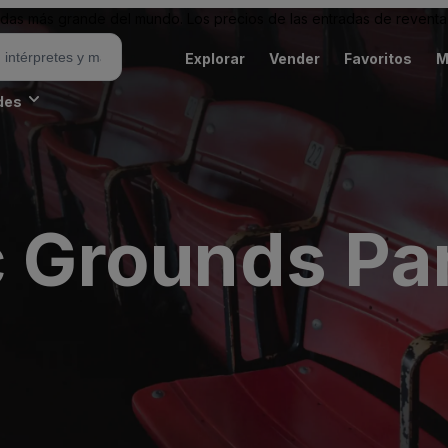
as más grande del mundo. Los precios de las entradas de reventa 
Explorar
Vender
Favoritos
M
des
c Grounds Pa