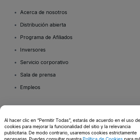
Acerca de nosotros
Distribución abierta
Programa de Afiliados
Inversores
Servicio corporativo
Sala de prensa
Empleos
¿Tienes alguna pregunta?
Al hacer clic en “Permitir Todas”, estarás de acuerdo en el uso d
Centro de Ayuda / Contacto
cookies para mejorar la funcionalidad del sitio y la relevancia
publicitaria. De modo contrario, usaremos cookies estrictamente
necesarias. Puedes consultar nuestra
Política de Cookies
para m