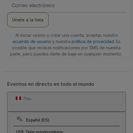
Dirección
de
correo
electrónico
Únete a la lista
Al iniciar sesión o crear una cuenta, aceptas nuestro
acuerdo de usuario
y nuestra
política de privacidad
. Es
posible que recibas notificaciones por SMS de nuestra
parte, pero puedes darte de baja en cualquier momento.
Eventos en directo en todo el mundo
Peru
Español (ES)
US$
Dolar estadounidense