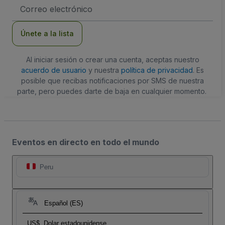
Dirección
de
correo
electrónico
Únete a la lista
Al iniciar sesión o crear una cuenta, aceptas nuestro
acuerdo de usuario
y nuestra
política de privacidad
. Es
posible que recibas notificaciones por SMS de nuestra
parte, pero puedes darte de baja en cualquier momento.
Eventos en directo en todo el mundo
Peru
Español (ES)
US$
Dolar estadounidense