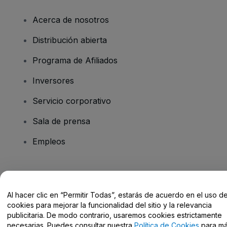
Acerca de nosotros
Distribución abierta
Programa de Afiliados
Inversores
Servicio corporativo
Sala de prensa
Empleos
¿Tienes alguna pregunta?
Al hacer clic en “Permitir Todas”, estarás de acuerdo en el uso d
Centro de Ayuda / Contacto
cookies para mejorar la funcionalidad del sitio y la relevancia
publicitaria. De modo contrario, usaremos cookies estrictamente
necesarias. Puedes consultar nuestra
Política de Cookies
para m