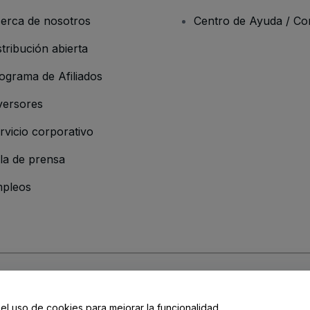
erca de nosotros
Centro de Ayuda / Co
stribución abierta
ograma de Afiliados
versores
rvicio corporativo
la de prensa
pleos
resa
os y Condiciones
, de la
Política de Privacidad
, de la
Política de Cookies
y de
 el uso de cookies para mejorar la funcionalidad