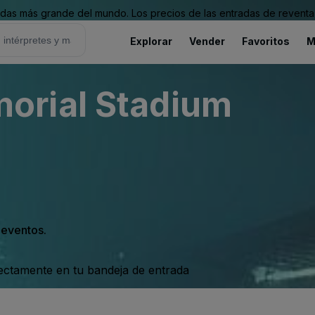
as más grande del mundo. Los precios de las entradas de reventa 
Explorar
Vender
Favoritos
M
orial Stadium
s eventos.
rectamente en tu bandeja de entrada