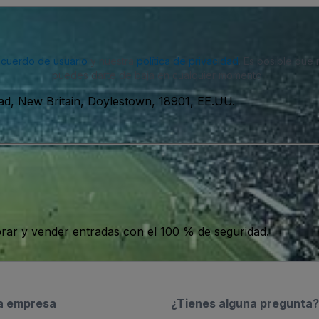
acuerdo de usuario
y nuestra
política de privacidad
. Es posible que
puedes darte de baja en cualquier momento.
d, New Britain, Doylestown, 18901, EE.UU.
ar y vender entradas con el 100 % de seguridad.
a empresa
¿Tienes alguna pregunta?