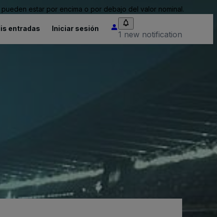
pueden estar por encima o por debajo del valor nominal.
is entradas
Iniciar sesión
1 new notification