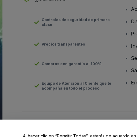
Ac
Controles de seguridad de primera
Di
clase
Pr
Precios transparentes
In
Se
Compras con garantía al 100%
Sa
Em
Equipo de Atención al Cliente que te
acompaña en todo el proceso
Derechos reservados © viagogo GmbH 2026
Datos de la Emp
El uso de este sitio web constituye la aceptación de los
Términ
Al hacer clic en “Permitir Todas”, estarás de acuerdo en