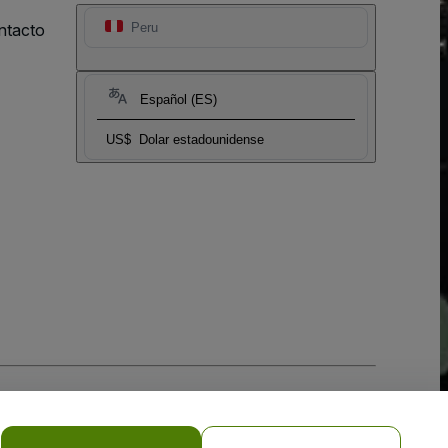
ntacto
Peru
Español (ES)
US$
Dolar estadounidense
 la
Política de Privacidad para Móviles