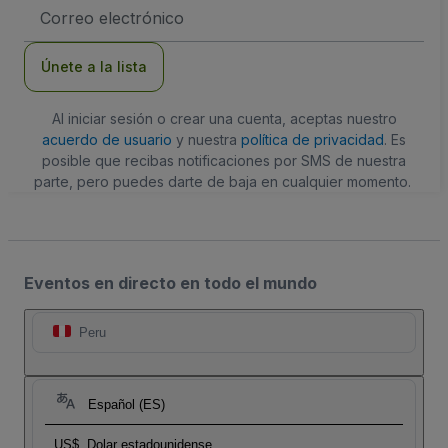
Dirección
de
correo
electrónico
Únete a la lista
Al iniciar sesión o crear una cuenta, aceptas nuestro
acuerdo de usuario
y nuestra
política de privacidad
. Es
posible que recibas notificaciones por SMS de nuestra
parte, pero puedes darte de baja en cualquier momento.
Eventos en directo en todo el mundo
Peru
Español (ES)
US$
Dolar estadounidense