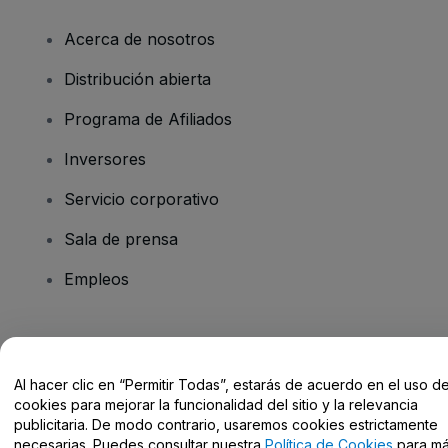
Acerca de nosotros
Distribución abierta
Programa de Afiliados
Inversores
Servicio corporativo
Sala de prensa
Empleos
¿Tienes alguna pregunta?
Al hacer clic en “Permitir Todas”, estarás de acuerdo en el uso d
Centro de Ayuda / Contacto
cookies para mejorar la funcionalidad del sitio y la relevancia
publicitaria. De modo contrario, usaremos cookies estrictamente
necesarias. Puedes consultar nuestra
Política de Cookies
para m