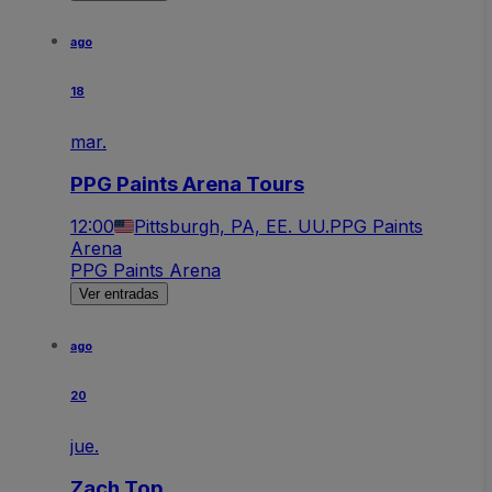
ago
18
mar.
PPG Paints Arena Tours
12:00
Pittsburgh, PA, EE. UU.
PPG Paints
Arena
PPG Paints Arena
Ver entradas
ago
20
jue.
Zach Top