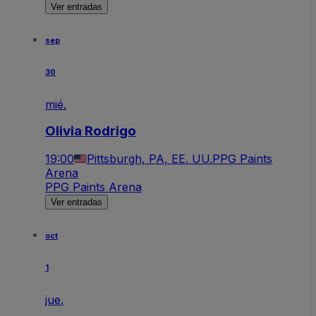
Ver entradas
sep
30
mié.
Olivia Rodrigo
19:00
Pittsburgh, PA, EE. UU.
PPG Paints
Arena
PPG Paints Arena
Ver entradas
oct
1
jue.