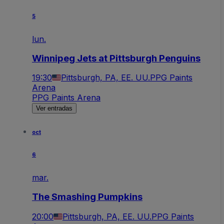
5
lun.
Winnipeg Jets at Pittsburgh Penguins
19:30
Pittsburgh, PA, EE. UU.
PPG Paints
Arena
PPG Paints Arena
Ver entradas
oct
6
mar.
The Smashing Pumpkins
20:00
Pittsburgh, PA, EE. UU.
PPG Paints