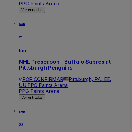
PPG Paints Arena
Ver entradas
sep
21
lun.
NHL Preseason - Buffalo Sabres at
Pittsburgh Penguins
POR CONFIRMAR
Pittsburgh, PA, EE.
UU.
PPG Paints Arena
PPG Paints Arena
Ver entradas
sep
22