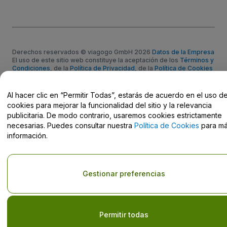
Derechos reservados © viagogo GmbH 2026
Datos de la Empresa
El uso de este sitio web constituye la aceptación de los
Términos y
Condiciones
, de la
Política de Privacidad
, de la
Política de Cookies
y de la
Política de Privacidad para Móviles
Do Not Share My Personal Information/Your Privacy Choices
Al hacer clic en “Permitir Todas”, estarás de acuerdo en el uso d
cookies para mejorar la funcionalidad del sitio y la relevancia
publicitaria. De modo contrario, usaremos cookies estrictamente
necesarias. Puedes consultar nuestra
Política de Cookies
para m
información.
Gestionar preferencias
Permitir todas