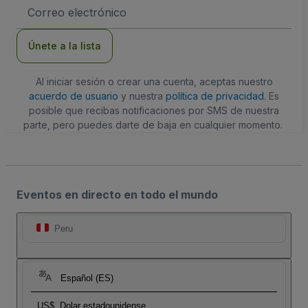
Dirección
de
correo
electrónico
Únete a la lista
Al iniciar sesión o crear una cuenta, aceptas nuestro
acuerdo de usuario
y nuestra
política de privacidad
. Es
posible que recibas notificaciones por SMS de nuestra
parte, pero puedes darte de baja en cualquier momento.
Eventos en directo en todo el mundo
Peru
Español (ES)
US$
Dolar estadounidense