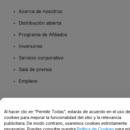
Acerca de nosotros
Distribución abierta
Programa de Afiliados
Inversores
Servicio corporativo
Sala de prensa
Empleos
¿Tienes alguna pregunta?
Al hacer clic en “Permitir Todas”, estarás de acuerdo en el uso d
Centro de Ayuda / Contacto
cookies para mejorar la funcionalidad del sitio y la relevancia
publicitaria. De modo contrario, usaremos cookies estrictamente
necesarias. Puedes consultar nuestra
Política de Cookies
para m