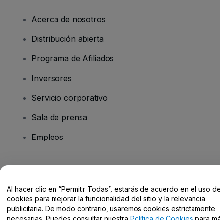
Acerca de nosotros
Distribución abierta
Programa de Afiliados
Inversores
Servicio corporativo
Sala de prensa
Empleos
¿Tienes alguna pregunta?
Al hacer clic en “Permitir Todas”, estarás de acuerdo en el uso d
Centro de Ayuda / Contacto
cookies para mejorar la funcionalidad del sitio y la relevancia
publicitaria. De modo contrario, usaremos cookies estrictamente
necesarias. Puedes consultar nuestra
Política de Cookies
para m