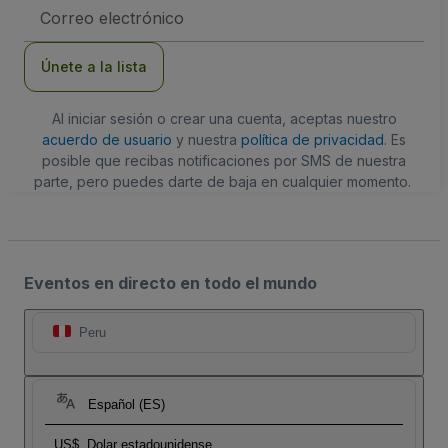
Dirección
de
correo
electrónico
Únete a la lista
Al iniciar sesión o crear una cuenta, aceptas nuestro
acuerdo de usuario
y nuestra
política de privacidad
. Es
posible que recibas notificaciones por SMS de nuestra
parte, pero puedes darte de baja en cualquier momento.
Eventos en directo en todo el mundo
Peru
Español (ES)
US$
Dolar estadounidense