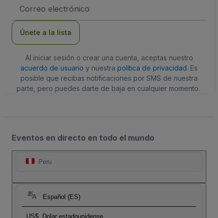
Dirección
de
correo
electrónico
Únete a la lista
Al iniciar sesión o crear una cuenta, aceptas nuestro
acuerdo de usuario
y nuestra
política de privacidad
. Es
posible que recibas notificaciones por SMS de nuestra
parte, pero puedes darte de baja en cualquier momento.
Eventos en directo en todo el mundo
Peru
Español (ES)
US$
Dolar estadounidense