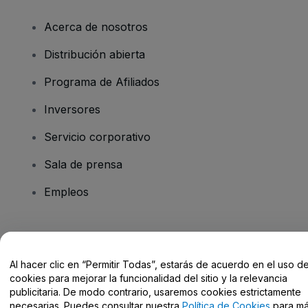
Acerca de nosotros
Distribución abierta
Programa de Afiliados
Inversores
Servicio corporativo
Sala de prensa
Empleos
¿Tienes alguna pregunta?
Al hacer clic en “Permitir Todas”, estarás de acuerdo en el uso d
Centro de Ayuda / Contacto
cookies para mejorar la funcionalidad del sitio y la relevancia
publicitaria. De modo contrario, usaremos cookies estrictamente
necesarias. Puedes consultar nuestra
Política de Cookies
para m