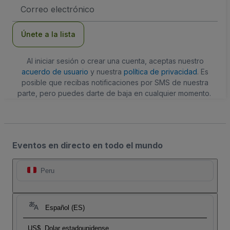
Dirección
de
correo
electrónico
Únete a la lista
Al iniciar sesión o crear una cuenta, aceptas nuestro
acuerdo de usuario
y nuestra
política de privacidad
. Es
posible que recibas notificaciones por SMS de nuestra
parte, pero puedes darte de baja en cualquier momento.
Eventos en directo en todo el mundo
Peru
Español (ES)
US$
Dolar estadounidense