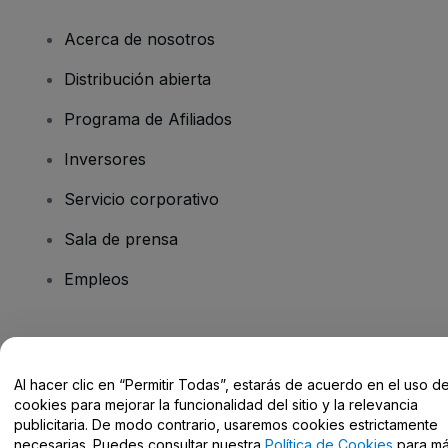
Acerca de nosotros
Distribución abierta
Programa de Afiliados
Inversores
Servicio corporativo
Sala de prensa
Empleos
¿Tienes alguna pregunta?
Al hacer clic en “Permitir Todas”, estarás de acuerdo en el uso d
Centro de Ayuda / Contacto
cookies para mejorar la funcionalidad del sitio y la relevancia
publicitaria. De modo contrario, usaremos cookies estrictamente
necesarias. Puedes consultar nuestra
Política de Cookies
para m