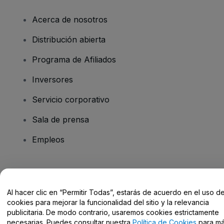
Acerca de nosotros
Distribución abierta
Programa de Afiliados
Inversores
Servicio corporativo
Sala de prensa
Empleos
¿Tienes alguna pregunta?
Al hacer clic en “Permitir Todas”, estarás de acuerdo en el uso d
Centro de Ayuda / Contacto
cookies para mejorar la funcionalidad del sitio y la relevancia
publicitaria. De modo contrario, usaremos cookies estrictamente
necesarias. Puedes consultar nuestra
Política de Cookies
para m