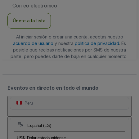
Dirección
de
correo
electrónico
Únete a la lista
Al iniciar sesión o crear una cuenta, aceptas nuestro
acuerdo de usuario
y nuestra
política de privacidad
. Es
posible que recibas notificaciones por SMS de nuestra
parte, pero puedes darte de baja en cualquier momento.
Eventos en directo en todo el mundo
Peru
Español (ES)
US$
Dolar estadounidense