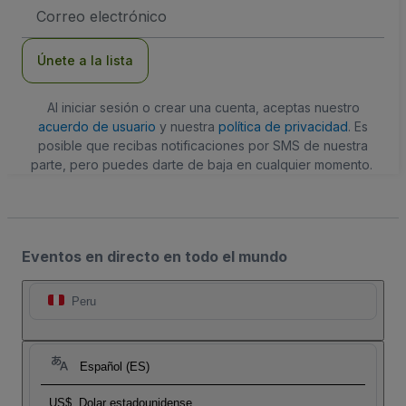
Dirección
de
correo
electrónico
Únete a la lista
Al iniciar sesión o crear una cuenta, aceptas nuestro
acuerdo de usuario
y nuestra
política de privacidad
. Es
posible que recibas notificaciones por SMS de nuestra
parte, pero puedes darte de baja en cualquier momento.
Eventos en directo en todo el mundo
Peru
Español (ES)
US$
Dolar estadounidense