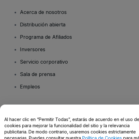
Acerca de nosotros
Distribución abierta
Programa de Afiliados
Inversores
Servicio corporativo
Sala de prensa
Empleos
¿Tienes alguna pregunta?
Al hacer clic en “Permitir Todas”, estarás de acuerdo en el uso d
Centro de Ayuda / Contacto
cookies para mejorar la funcionalidad del sitio y la relevancia
publicitaria. De modo contrario, usaremos cookies estrictamente
necesarias. Puedes consultar nuestra
Política de Cookies
para m