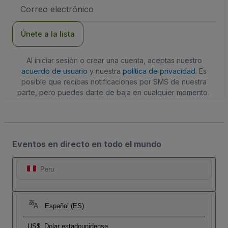
Dirección
de
correo
electrónico
Únete a la lista
Al iniciar sesión o crear una cuenta, aceptas nuestro
acuerdo de usuario
y nuestra
política de privacidad
. Es
posible que recibas notificaciones por SMS de nuestra
parte, pero puedes darte de baja en cualquier momento.
Eventos en directo en todo el mundo
Peru
Español (ES)
US$
Dolar estadounidense