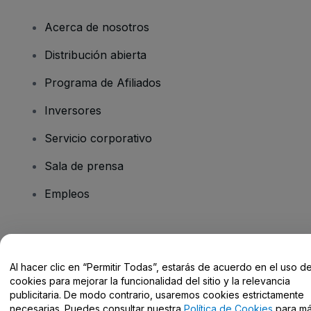
Acerca de nosotros
Distribución abierta
Programa de Afiliados
Inversores
Servicio corporativo
Sala de prensa
Empleos
¿Tienes alguna pregunta?
Al hacer clic en “Permitir Todas”, estarás de acuerdo en el uso d
Centro de Ayuda / Contacto
cookies para mejorar la funcionalidad del sitio y la relevancia
publicitaria. De modo contrario, usaremos cookies estrictamente
necesarias. Puedes consultar nuestra
Política de Cookies
para m