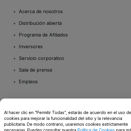
Acerca de nosotros
Distribución abierta
Programa de Afiliados
Inversores
Servicio corporativo
Sala de prensa
Empleos
¿Tienes alguna pregunta?
Al hacer clic en “Permitir Todas”, estarás de acuerdo en el uso d
Centro de Ayuda / Contacto
cookies para mejorar la funcionalidad del sitio y la relevancia
publicitaria. De modo contrario, usaremos cookies estrictamente
necesarias. Puedes consultar nuestra
Política de Cookies
para m