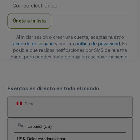
Dirección
de
correo
electrónico
Únete a la lista
Al iniciar sesión o crear una cuenta, aceptas nuestro
acuerdo de usuario
y nuestra
política de privacidad
. Es
posible que recibas notificaciones por SMS de nuestra
parte, pero puedes darte de baja en cualquier momento.
Eventos en directo en todo el mundo
Peru
Español (ES)
US$
Dolar estadounidense