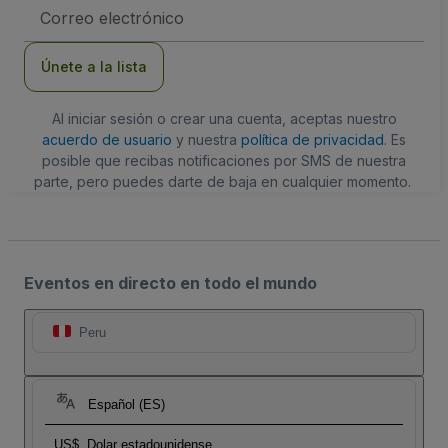
Dirección
de
correo
electrónico
Únete a la lista
Al iniciar sesión o crear una cuenta, aceptas nuestro
acuerdo de usuario
y nuestra
política de privacidad
. Es
posible que recibas notificaciones por SMS de nuestra
parte, pero puedes darte de baja en cualquier momento.
Eventos en directo en todo el mundo
Peru
Español (ES)
US$
Dolar estadounidense