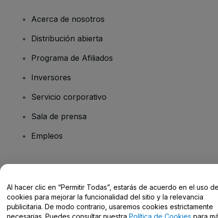
Acerca de nosotros
Distribución abierta
Programa de Afiliados
Inversores
Servicio corporativo
Sala de prensa
Empleos
¿Tienes alguna pregunta?
Al hacer clic en “Permitir Todas”, estarás de acuerdo en el uso d
Centro de Ayuda / Contacto
cookies para mejorar la funcionalidad del sitio y la relevancia
publicitaria. De modo contrario, usaremos cookies estrictamente
necesarias. Puedes consultar nuestra
Política de Cookies
para m