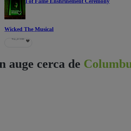
NFL Hall of Fame Enshrinement Ceremony
22
Wicked The Musical
41,3 mil
n auge cerca de
Columbu