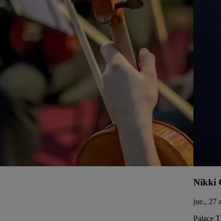
Nikki 
jue., 27
Palace 