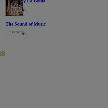
La Bella y La Bestia
5,9 mil
The Sound of Music
1,7 mil
s