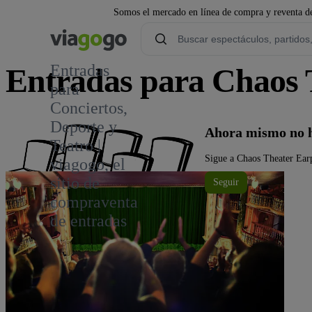
Somos el mercado en línea de compra y reventa de
Entradas
Entradas para Chaos 
para
Conciertos,
Deporte y
Ahora mismo no h
Teatro |
Sigue a Chaos Theater Earp
viagogo, el
sitio de
Seguir
compraventa
de entradas