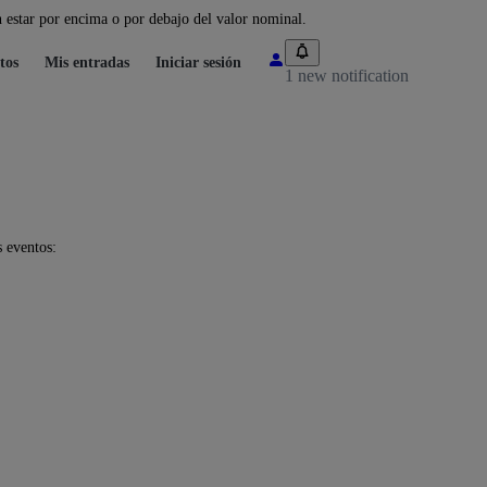
 estar por encima o por debajo del valor nominal.
tos
Mis entradas
Iniciar sesión
1 new notification
s eventos: