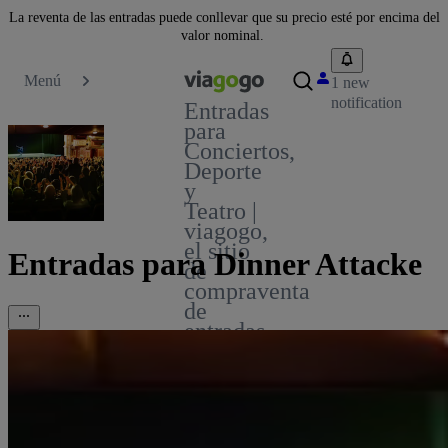
La reventa de las entradas puede conllevar que su precio esté por encima del
valor nominal.
Menú
1 new
notification
Entradas
para
Conciertos,
Deporte
y
Teatro |
viagogo,
el sitio
Entradas para Dinner Attacke
de
compraventa
de
entradas