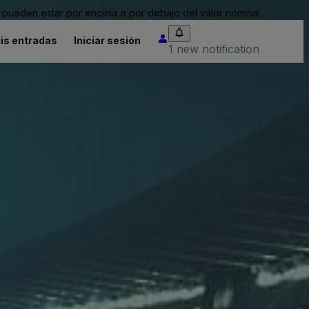
pueden estar por encima o por debajo del valor nominal.
is entradas
Iniciar sesión
1 new notification