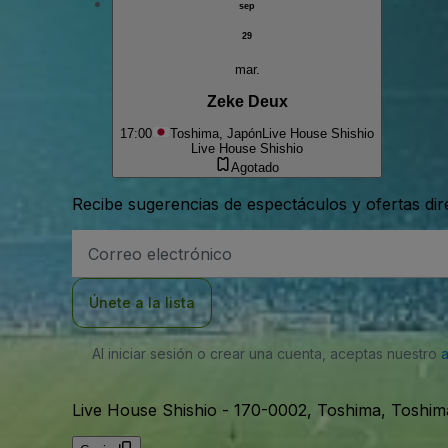
sep
29
mar.
Zeke Deux
17:00
Toshima, Japón
Live House Shishio
Live House Shishio
Agotado
Recibe sugerencias de espectáculos y ofertas di
Dirección
de
correo
electrónico
Únete a la lista
Al iniciar sesión o crear una cuenta, aceptas nuestro
Live House Shishio
-
170-0002, Toshima, Toshim