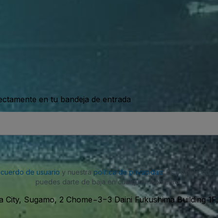
rectamente en tu bandeja de entrada
acuerdo de usuario
y nuestra
política de privacidad
. Es posible que
puedes darte de baja en cualquier momento.
a City, Sugamo, 2 Chome−3−3 Daini Fukushima Building 1F