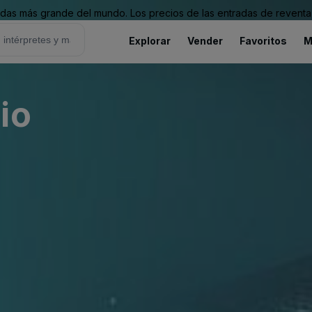
as más grande del mundo. Los precios de las entradas de reventa 
Explorar
Vender
Favoritos
M
io