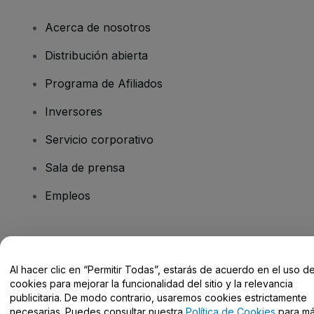
Acerca de nosotros
Distribución abierta
Programa de Afiliados
Inversores
Servicio corporativo
Sala de prensa
Empleos
¿Tienes alguna pregunta?
Al hacer clic en “Permitir Todas”, estarás de acuerdo en el uso d
Centro de Ayuda / Contacto
cookies para mejorar la funcionalidad del sitio y la relevancia
publicitaria. De modo contrario, usaremos cookies estrictamente
necesarias. Puedes consultar nuestra
Política de Cookies
para m