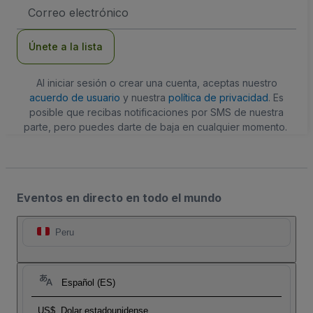
Dirección
de
correo
electrónico
Únete a la lista
Al iniciar sesión o crear una cuenta, aceptas nuestro
acuerdo de usuario
y nuestra
política de privacidad
. Es
posible que recibas notificaciones por SMS de nuestra
parte, pero puedes darte de baja en cualquier momento.
Eventos en directo en todo el mundo
Peru
Español (ES)
US$
Dolar estadounidense