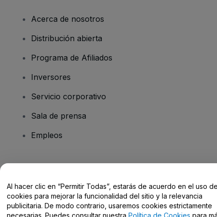
Acerca de nosotros
Distribución abierta
Programa de Afiliados
Inversores
Servicio corporativo
Sala de prensa
Empleos
¿Tienes alguna pregunta?
Al hacer clic en “Permitir Todas”, estarás de acuerdo en el uso d
Centro de Ayuda / Contacto
cookies para mejorar la funcionalidad del sitio y la relevancia
publicitaria. De modo contrario, usaremos cookies estrictamente
necesarias. Puedes consultar nuestra
Política de Cookies
para m