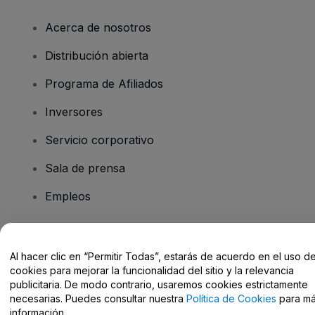
Acerca de nosotros
Distribución abierta
Programa de Afiliados
Inversores
Servicio corporativo
Sala de prensa
Empleos
¿Tienes alguna pregunta?
Al hacer clic en “Permitir Todas”, estarás de acuerdo en el uso d
cookies para mejorar la funcionalidad del sitio y la relevancia
Centro de Ayuda / Contacto
publicitaria. De modo contrario, usaremos cookies estrictamente
necesarias. Puedes consultar nuestra
Política de Cookies
para m
información.