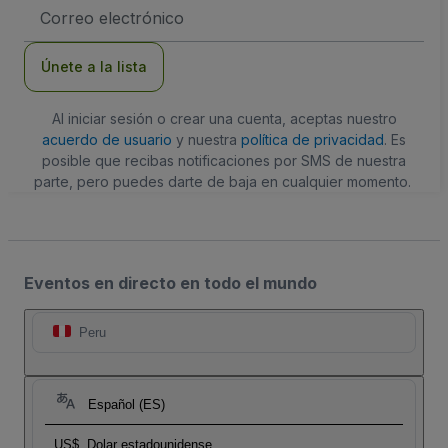
Dirección
de
correo
electrónico
Únete a la lista
Al iniciar sesión o crear una cuenta, aceptas nuestro
acuerdo de usuario
y nuestra
política de privacidad
. Es
posible que recibas notificaciones por SMS de nuestra
parte, pero puedes darte de baja en cualquier momento.
Eventos en directo en todo el mundo
Peru
Español (ES)
US$
Dolar estadounidense