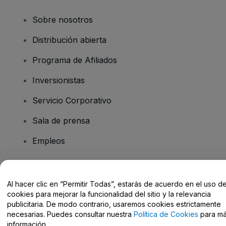
Sobre nosotros
Distribución abierta
Programa de Afiliados
Inversionistas
Servicio Corporativo
Sala de prensa
Empleos
¿Tiene preguntas?
Al hacer clic en “Permitir Todas”, estarás de acuerdo en el uso d
cookies para mejorar la funcionalidad del sitio y la relevancia
Centro de Ayuda / Contacto
publicitaria. De modo contrario, usaremos cookies estrictamente
necesarias. Puedes consultar nuestra
Política de Cookies
para m
información.