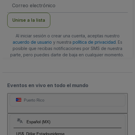
Dirección
de
correo
electrónico
Unirse a la lista
Al iniciar sesión o crear una cuenta, aceptas nuestro
acuerdo de usuario
y nuestra
política de privacidad
. Es
posible que recibas notificaciones por SMS de nuestra
parte, pero puedes darte de baja en cualquier momento.
Eventos en vivo en todo el mundo
Puerto Rico
Español (MX)
US$
Dólar Estadounidense