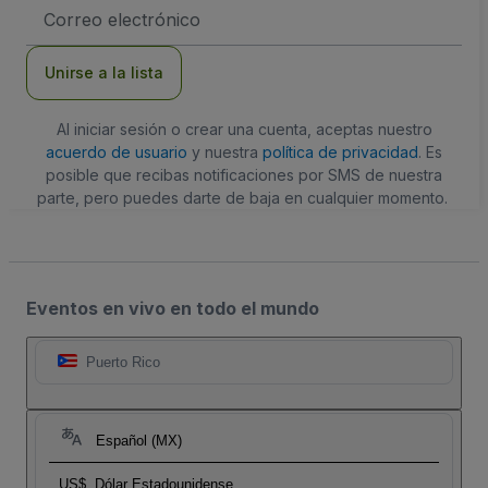
Dirección
de
correo
electrónico
Unirse a la lista
Al iniciar sesión o crear una cuenta, aceptas nuestro
acuerdo de usuario
y nuestra
política de privacidad
. Es
posible que recibas notificaciones por SMS de nuestra
parte, pero puedes darte de baja en cualquier momento.
Eventos en vivo en todo el mundo
Puerto Rico
Español (MX)
US$
Dólar Estadounidense