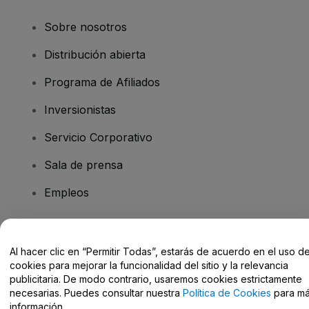
Sobre nosotros
Distribución abierta
Programa de Afiliados
Inversionistas
Servicio Corporativo
Sala de prensa
Empleos
¿Tiene preguntas?
Al hacer clic en “Permitir Todas”, estarás de acuerdo en el uso d
cookies para mejorar la funcionalidad del sitio y la relevancia
Centro de Ayuda / Contacto
publicitaria. De modo contrario, usaremos cookies estrictamente
necesarias. Puedes consultar nuestra
Política de Cookies
para m
información.