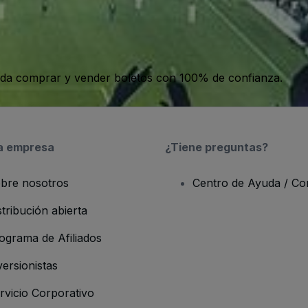
da comprar y vender boletos con 100% de confianza.
a empresa
¿Tiene preguntas?
bre nosotros
Centro de Ayuda / Co
stribución abierta
ograma de Afiliados
versionistas
rvicio Corporativo