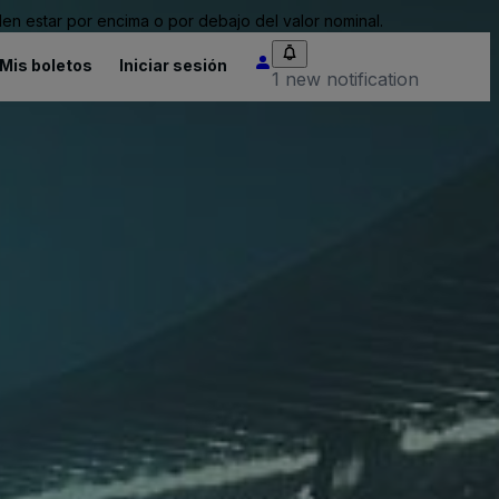
n estar por encima o por debajo del valor nominal.
Mis boletos
Iniciar sesión
1 new notification