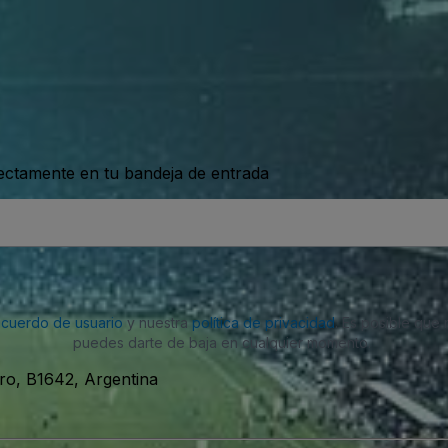
rectamente en tu bandeja de entrada
acuerdo de usuario
y nuestra
política de privacidad
. Es posible que
puedes darte de baja en cualquier momento.
ro, B1642, Argentina