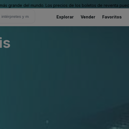
ás grande del mundo. Los precios de los boletos de reventa puede
Explorar
Vender
Favoritos
is