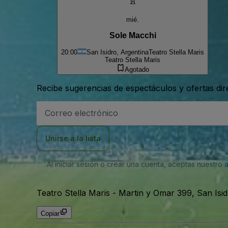
21
mié.
Sole Macchi
20:00
San Isidro, Argentina
Teatro Stella Maris
Teatro Stella Maris
Agotado
Recibe sugerencias de espectáculos y ofertas di
Dirección
de
correo
electrónico
Unirse a la lista
Al iniciar sesión o crear una cuenta, aceptas nuestro
Teatro Stella Maris
-
Martin y Omar 399, San Isid
Copiar