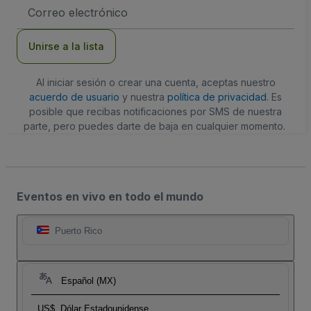
Dirección
de
correo
electrónico
Unirse a la lista
Al iniciar sesión o crear una cuenta, aceptas nuestro
acuerdo de usuario
y nuestra
política de privacidad
. Es
posible que recibas notificaciones por SMS de nuestra
parte, pero puedes darte de baja en cualquier momento.
Eventos en vivo en todo el mundo
Puerto Rico
Español (MX)
US$
Dólar Estadounidense