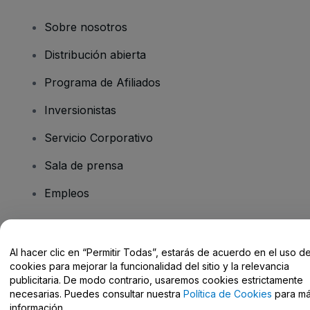
Sobre nosotros
Distribución abierta
Programa de Afiliados
Inversionistas
Servicio Corporativo
Sala de prensa
Empleos
¿Tiene preguntas?
Al hacer clic en “Permitir Todas”, estarás de acuerdo en el uso d
cookies para mejorar la funcionalidad del sitio y la relevancia
Centro de Ayuda / Contacto
publicitaria. De modo contrario, usaremos cookies estrictamente
necesarias. Puedes consultar nuestra
Política de Cookies
para m
información.