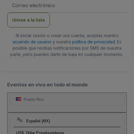
Dirección
de
correo
electrónico
Unirse a la lista
Al iniciar sesión o crear una cuenta, aceptas nuestro
acuerdo de usuario
y nuestra
política de privacidad
. Es
posible que recibas notificaciones por SMS de nuestra
parte, pero puedes darte de baja en cualquier momento.
Eventos en vivo en todo el mundo
Puerto Rico
Español (MX)
US$
Dólar Estadounidense