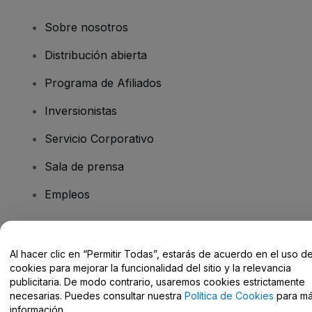
Sobre nosotros
Distribución abierta
Programa de Afiliados
Inversionistas
Servicio Corporativo
Sala de prensa
Empleos
¿Tiene preguntas?
Al hacer clic en “Permitir Todas”, estarás de acuerdo en el uso d
cookies para mejorar la funcionalidad del sitio y la relevancia
Centro de Ayuda / Contacto
publicitaria. De modo contrario, usaremos cookies estrictamente
necesarias. Puedes consultar nuestra
Política de Cookies
para m
información.