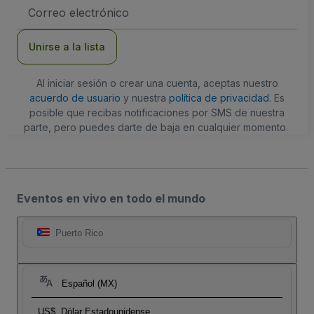
Dirección
de
correo
electrónico
Unirse a la lista
Al iniciar sesión o crear una cuenta, aceptas nuestro
acuerdo de usuario
y nuestra
política de privacidad
. Es
posible que recibas notificaciones por SMS de nuestra
parte, pero puedes darte de baja en cualquier momento.
Eventos en vivo en todo el mundo
Puerto Rico
Español (MX)
US$
Dólar Estadounidense