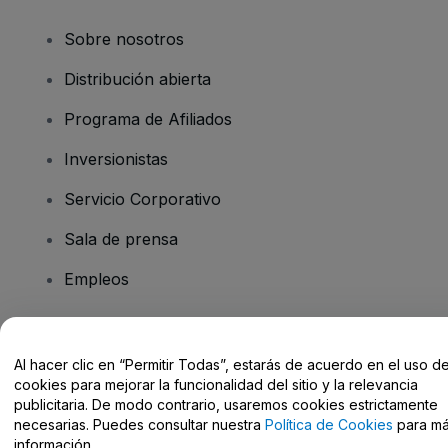
Sobre nosotros
Distribución abierta
Programa de Afiliados
Inversionistas
Servicio Corporativo
Sala de prensa
Empleos
¿Tiene preguntas?
Al hacer clic en “Permitir Todas”, estarás de acuerdo en el uso d
cookies para mejorar la funcionalidad del sitio y la relevancia
Centro de Ayuda / Contacto
publicitaria. De modo contrario, usaremos cookies estrictamente
necesarias. Puedes consultar nuestra
Política de Cookies
para m
información.