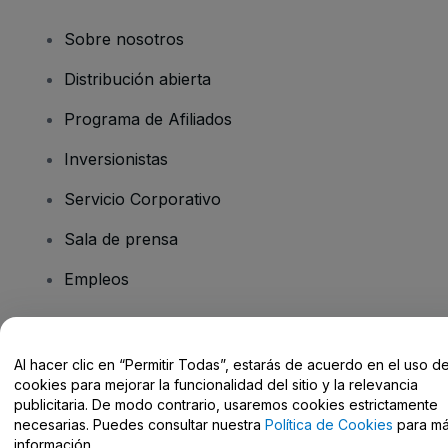
Sobre nosotros
Distribución abierta
Programa de Afiliados
Inversionistas
Servicio Corporativo
Sala de prensa
Empleos
¿Tiene preguntas?
Al hacer clic en “Permitir Todas”, estarás de acuerdo en el uso d
cookies para mejorar la funcionalidad del sitio y la relevancia
Centro de Ayuda / Contacto
publicitaria. De modo contrario, usaremos cookies estrictamente
necesarias. Puedes consultar nuestra
Política de Cookies
para m
información.