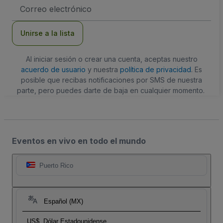
Dirección
de
correo
electrónico
Unirse a la lista
Al iniciar sesión o crear una cuenta, aceptas nuestro
acuerdo de usuario
y nuestra
política de privacidad
. Es
posible que recibas notificaciones por SMS de nuestra
parte, pero puedes darte de baja en cualquier momento.
Eventos en vivo en todo el mundo
Puerto Rico
Español (MX)
US$
Dólar Estadounidense