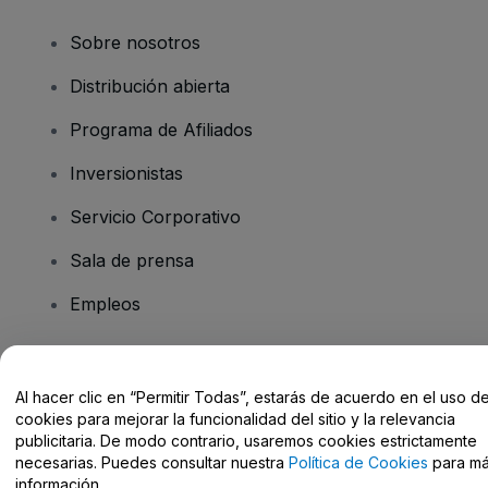
Sobre nosotros
Distribución abierta
Programa de Afiliados
Inversionistas
Servicio Corporativo
Sala de prensa
Empleos
¿Tiene preguntas?
Al hacer clic en “Permitir Todas”, estarás de acuerdo en el uso d
cookies para mejorar la funcionalidad del sitio y la relevancia
Centro de Ayuda / Contacto
publicitaria. De modo contrario, usaremos cookies estrictamente
necesarias. Puedes consultar nuestra
Política de Cookies
para m
información.