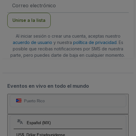
Dirección
de
correo
electrónico
Unirse a la lista
Al iniciar sesión o crear una cuenta, aceptas nuestro
acuerdo de usuario
y nuestra
política de privacidad
. Es
posible que recibas notificaciones por SMS de nuestra
parte, pero puedes darte de baja en cualquier momento.
Eventos en vivo en todo el mundo
Puerto Rico
Español (MX)
US$
Dólar Estadounidense