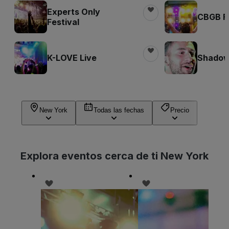
Experts Only
CBGB Fe
Festival
K-LOVE Live
Shadow 
New York
Todas las fechas
Precio
Explora eventos cerca de ti New York