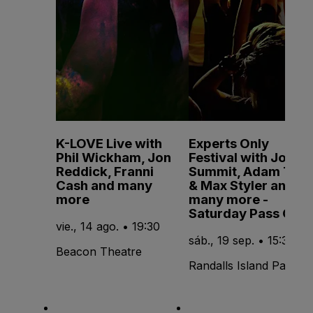
K-LOVE Live with
Experts Only
Phil Wickham, Jon
Festival with John
Reddick, Franni
Summit, Adam Ten
Cash and many
& Max Styler and
more
many more -
Saturday Pass Only
vie., 14 ago. • 19:30
sáb., 19 sep. • 15:30
Beacon Theatre
Randalls Island Park