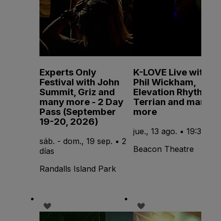
Experts Only
K-LOVE Live with
Festival with John
Phil Wickham,
Summit, Griz and
Elevation Rhythm,
many more - 2 Day
Terrian and many
Pass (September
more
19-20, 2026)
jue., 13 ago. • 19:30
sáb. - dom., 19 sep. • 2
Beacon Theatre
días
Randalls Island Park