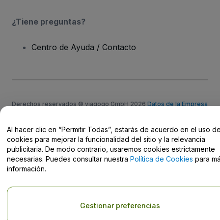
¿Tiene preguntas?
Centro de Ayuda / Contacto
Derechos reservados © viagogo GmbH 2026
Datos de la Empresa
El uso de este sitio web constituye la aceptación de los
Términos y
Condiciones
, de la
Política de Privacidad
, de la
Política de Cookies
y de la
Política de Privacidad para Móviles
Al hacer clic en “Permitir Todas”, estarás de acuerdo en el uso d
Do Not Share My Personal Information/Your Privacy Choices
cookies para mejorar la funcionalidad del sitio y la relevancia
publicitaria. De modo contrario, usaremos cookies estrictamente
necesarias. Puedes consultar nuestra
Política de Cookies
para m
información.
Gestionar preferencias