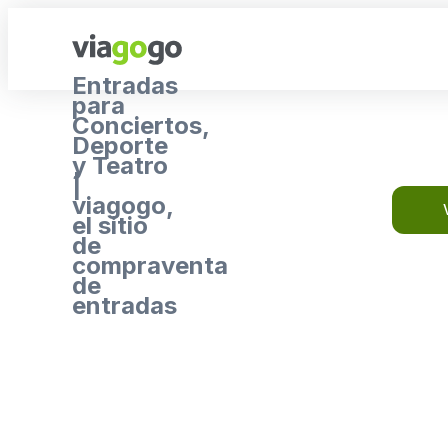
Entradas
para
Conciertos,
Deporte
y Teatro
|
viagogo,
el sitio
de
compraventa
de
entradas