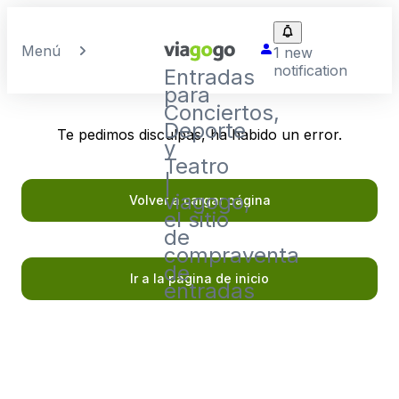
Menú
1 new
notification
Entradas
para
Conciertos,
Deporte
Te pedimos disculpas, ha habido un error.
y
Teatro
|
viagogo,
Volver a cargar página
el sitio
de
compraventa
de
Ir a la página de inicio
entradas