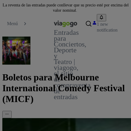
La reventa de las entradas puede conllevar que su precio esté por encima del
valor nominal.
Menú
1 new
notification
Entradas
para
Conciertos,
Deporte
y
Teatro |
viagogo,
el sitio
Boletos para Melbourne
de
compraventa
International Comedy Festival
de
entradas
(MICF)