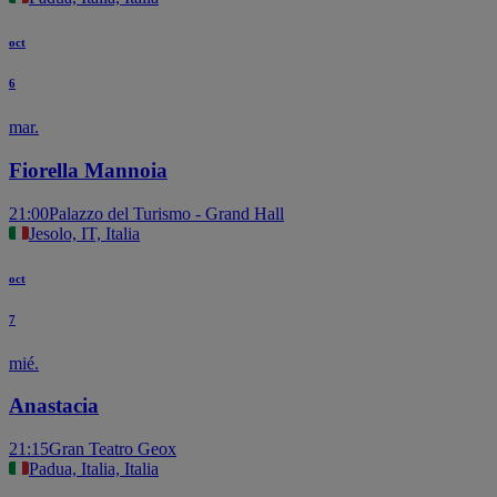
oct
6
mar.
Fiorella Mannoia
21:00
Palazzo del Turismo - Grand Hall
Jesolo, IT, Italia
oct
7
mié.
Anastacia
21:15
Gran Teatro Geox
Padua, Italia, Italia