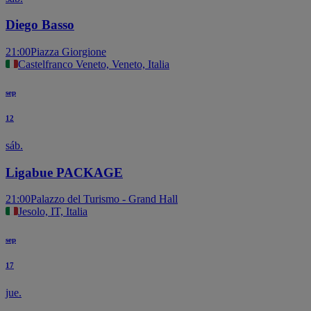
Diego Basso
21:00
Piazza Giorgione
Castelfranco Veneto, Veneto, Italia
sep
12
sáb.
Ligabue PACKAGE
21:00
Palazzo del Turismo - Grand Hall
Jesolo, IT, Italia
sep
17
jue.