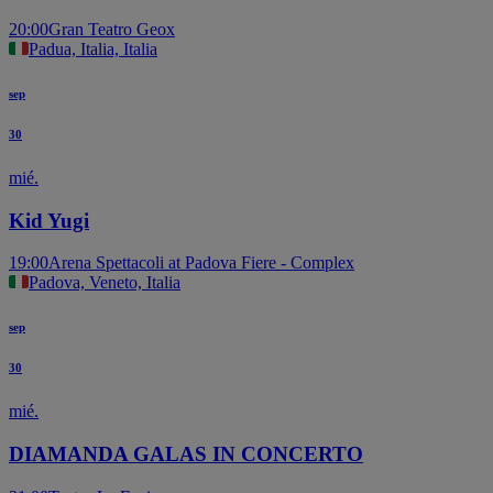
20:00
Gran Teatro Geox
Padua, Italia, Italia
sep
30
mié.
Kid Yugi
19:00
Arena Spettacoli at Padova Fiere - Complex
Padova, Veneto, Italia
sep
30
mié.
DIAMANDA GALAS IN CONCERTO