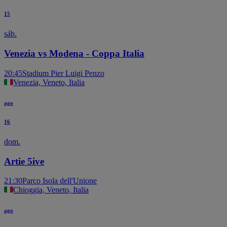
15
sáb.
Venezia vs Modena - Coppa Italia
20:45
Stadium Pier Luigi Penzo
Venezia, Veneto, Italia
ago
16
dom.
Artie 5ive
21:30
Parco Isola dell'Unione
Chioggia, Veneto, Italia
ago