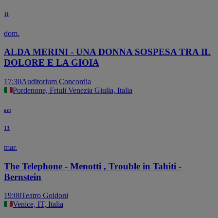
11
dom.
ALDA MERINI - UNA DONNA SOSPESA TRA IL
DOLORE E LA GIOIA
17:30
Auditorium Concordia
Pordenone, Friuli Venezia Giulia, Italia
oct
13
mar.
The Telephone - Menotti , Trouble in Tahiti -
Bernstein
19:00
Teatro Goldoni
Venice, IT, Italia