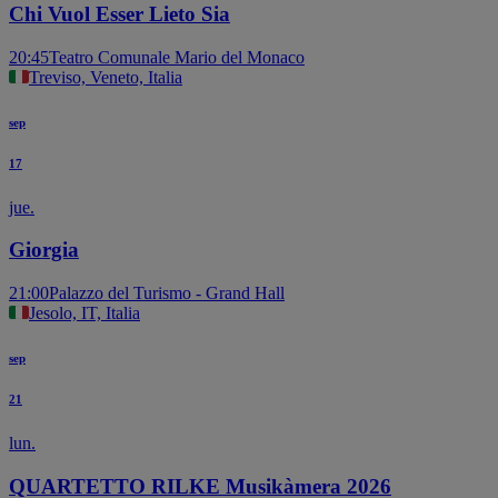
Chi Vuol Esser Lieto Sia
20:45
Teatro Comunale Mario del Monaco
Treviso, Veneto, Italia
sep
17
jue.
Giorgia
21:00
Palazzo del Turismo - Grand Hall
Jesolo, IT, Italia
sep
21
lun.
QUARTETTO RILKE Musikàmera 2026