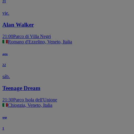
21
vie.
Alan Walker
21:00
Parco di Villa Negri
Romano d'Ezzelino, Veneto, Italia
ago
22
sáb.
Teenage Dream
21:30
Parco Isola dell'Unione
Chioggia, Veneto, Italia
sep
1