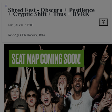
Shred Fest - Obscura + Pestilence
+ Cryptic Shift + Thus + DVRK
dom., 31 ene. • 19:00
New Age Club
,
Roncade, Italia