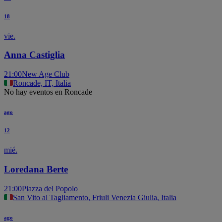
18
vie.
Anna Castiglia
21:00
New Age Club
Roncade, IT, Italia
No hay eventos en Roncade
ago
12
mié.
Loredana Berte
21:00
Piazza del Popolo
San Vito al Tagliamento, Friuli Venezia Giulia, Italia
ago