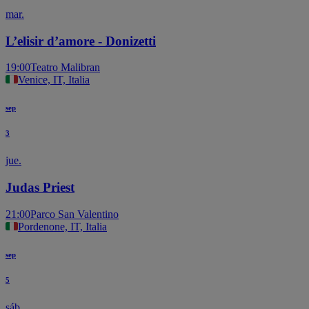
mar.
L’elisir d’amore - Donizetti
19:00
Teatro Malibran
Venice, IT, Italia
sep
3
jue.
Judas Priest
21:00
Parco San Valentino
Pordenone, IT, Italia
sep
5
sáb.