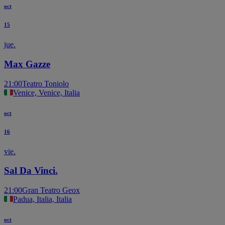
oct
15
jue.
Max Gazze
21:00
Teatro Toniolo
Venice, Venice, Italia
oct
16
vie.
Sal Da Vinci.
21:00
Gran Teatro Geox
Padua, Italia, Italia
oct