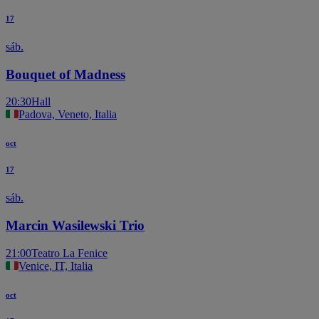
17
sáb.
Bouquet of Madness
20:30
Hall
Padova, Veneto, Italia
oct
17
sáb.
Marcin Wasilewski Trio
21:00
Teatro La Fenice
Venice, IT, Italia
oct