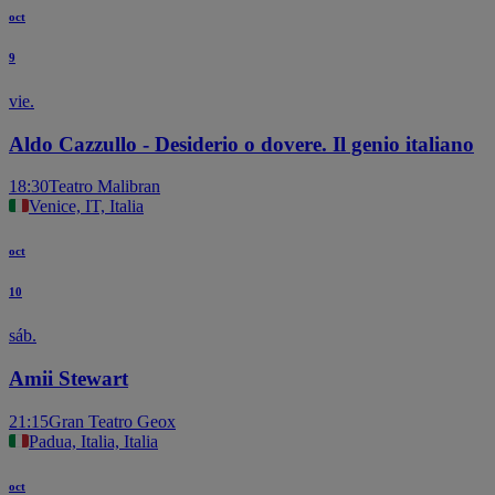
oct
9
vie.
Aldo Cazzullo - Desiderio o dovere. Il genio italiano
18:30
Teatro Malibran
Venice, IT, Italia
oct
10
sáb.
Amii Stewart
21:15
Gran Teatro Geox
Padua, Italia, Italia
oct