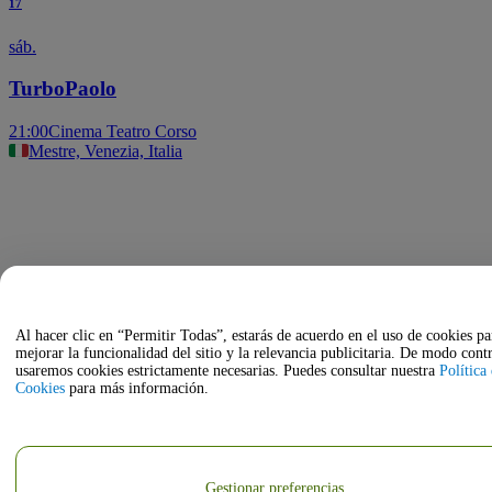
17
sáb.
TurboPaolo
21:00
Cinema Teatro Corso
Mestre, Venezia, Italia
Al hacer clic en “Permitir Todas”, estarás de acuerdo en el uso de cookies pa
mejorar la funcionalidad del sitio y la relevancia publicitaria. De modo contr
usaremos cookies estrictamente necesarias. Puedes consultar nuestra
Política
Cookies
para más información.
Gestionar preferencias