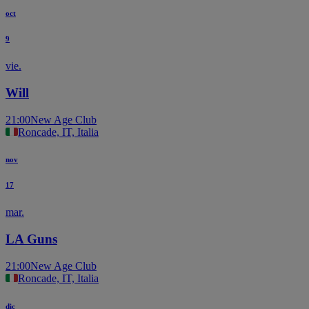
oct
9
vie.
Will
21:00
New Age Club
Roncade, IT, Italia
nov
17
mar.
LA Guns
21:00
New Age Club
Roncade, IT, Italia
dic