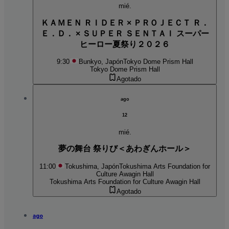
mié.
ＫＡＭＥＮ ＲＩＤＥＲ × ＰＲＯＪＥＣＴ Ｒ．
Ｅ．Ｄ． × ＳＵＰＥＲ ＳＥＮＴＡＩ スーパー
ヒーロー夏祭り２０２６
9:30
Bunkyo, Japón
Tokyo Dome Prism Hall
Tokyo Dome Prism Hall
Agotado
ago
12
mié.
夢の舞台 祭りび＜あわぎんホール＞
11:00
Tokushima, Japón
Tokushima Arts Foundation for
Culture Awagin Hall
Tokushima Arts Foundation for Culture Awagin Hall
Agotado
ago