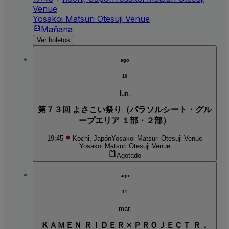
Venue
Yosakoi Matsuri Otesuji Venue
Mañana
Ver boletos
ago
10
lun.
第７３回 よさこい祭り（パラソルシート・グル
ープエリア １部・２部）
19:45
Kochi, Japón
Yosakoi Matsuri Otesuji Venue
Yosakoi Matsuri Otesuji Venue
Agotado
ago
11
mar.
ＫＡＭＥＮ ＲＩＤＥＲ × ＰＲＯＪＥＣＴ Ｒ．