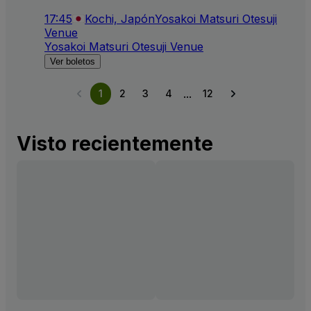
17:45
Kochi, Japón
Yosakoi Matsuri Otesuji
Venue
Yosakoi Matsuri Otesuji Venue
Ver boletos
...
1
2
3
4
12
Visto recientemente