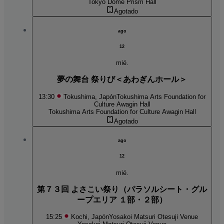
Tokyo Dome Prism Hall
Agotado
ago
12
mié.
夢の舞台 祭りび＜あわぎんホール＞
13:30
Tokushima, Japón
Tokushima Arts Foundation for
Culture Awagin Hall
Tokushima Arts Foundation for Culture Awagin Hall
Agotado
ago
12
mié.
第７３回 よさこい祭り（パラソルシート・グル
ープエリア １部・２部）
15:25
Kochi, Japón
Yosakoi Matsuri Otesuji Venue