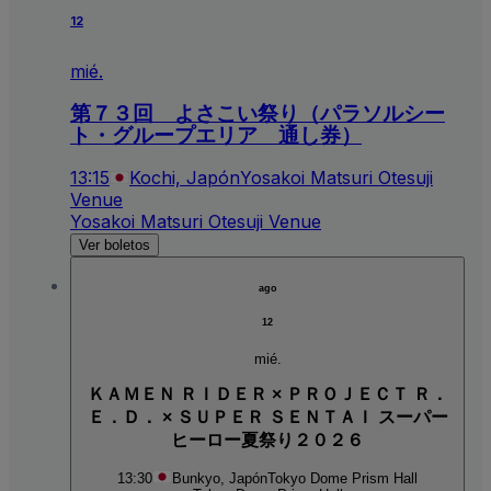
12
mié.
第７３回 よさこい祭り（パラソルシー
ト・グループエリア 通し券）
13:15
Kochi, Japón
Yosakoi Matsuri Otesuji
Venue
Yosakoi Matsuri Otesuji Venue
Ver boletos
ago
12
mié.
ＫＡＭＥＮ ＲＩＤＥＲ × ＰＲＯＪＥＣＴ Ｒ．
Ｅ．Ｄ． × ＳＵＰＥＲ ＳＥＮＴＡＩ スーパー
ヒーロー夏祭り２０２６
13:30
Bunkyo, Japón
Tokyo Dome Prism Hall