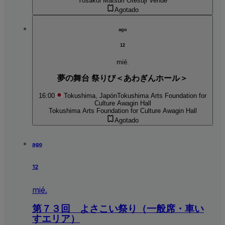
Yosakoi Matsuri Otesuji Venue
Agotado
ago
12
mié.
夢の舞台 祭りび＜あわぎんホール＞
16:00
Tokushima, Japón
Tokushima Arts Foundation for
Culture Awagin Hall
Tokushima Arts Foundation for Culture Awagin Hall
Agotado
ago
12
mié.
第７３回 よさこい祭り（一般席・車い
すエリア）