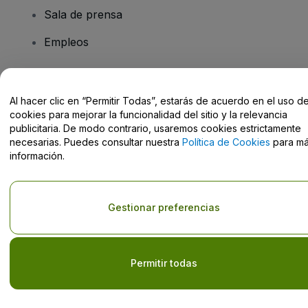
Sala de prensa
Empleos
¿Tiene preguntas?
Al hacer clic en “Permitir Todas”, estarás de acuerdo en el uso d
cookies para mejorar la funcionalidad del sitio y la relevancia
Centro de Ayuda / Contacto
publicitaria. De modo contrario, usaremos cookies estrictamente
necesarias. Puedes consultar nuestra
Política de Cookies
para m
información.
Derechos reservados © viagogo GmbH 2026
Datos de la Empresa
Gestionar preferencias
El uso de este sitio web constituye la aceptación de los
Términos y
Condiciones
, de la
Política de Privacidad
, de la
Política de Cookies
y de la
Política de Privacidad para Móviles
No compartir mi información personal/Tus opciones de privacidad
Permitir todas