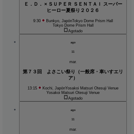
Ｅ．Ｄ． × ＳＵＰＥＲ ＳＥＮＴＡＩ スーパー
ヒーロー夏祭り２０２６
9:30
Bunkyo, Japón
Tokyo Dome Prism Hall
Tokyo Dome Prism Hall
Agotado
ago
11
mar.
第７３回 よさこい祭り（一般席・車いすエリ
ア）
13:15
Kochi, Japón
Yosakoi Matsuri Otesuji Venue
Yosakoi Matsuri Otesuji Venue
Agotado
ago
11
mar.