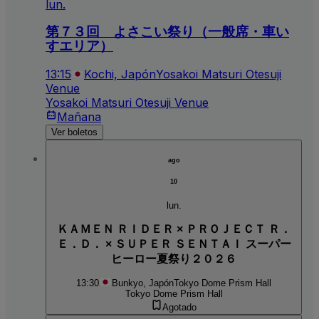
lun.
第７３回 よさこい祭り（一般席・車い
すエリア）
13:15
Kochi, Japón
Yosakoi Matsuri Otesuji
Venue
Yosakoi Matsuri Otesuji Venue
Mañana
Ver boletos
ago
10
lun.
ＫＡＭＥＮ ＲＩＤＥＲ × ＰＲＯＪＥＣＴ Ｒ．
Ｅ．Ｄ． × ＳＵＰＥＲ ＳＥＮＴＡＩ スーパー
ヒーロー夏祭り２０２６
13:30
Bunkyo, Japón
Tokyo Dome Prism Hall
Tokyo Dome Prism Hall
Agotado