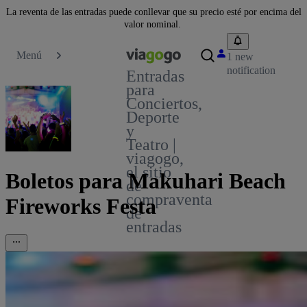
La reventa de las entradas puede conllevar que su precio esté por encima del
valor nominal.
Menú
1 new
notification
Entradas
para
Conciertos,
Deporte
y
Teatro |
viagogo,
el sitio
Boletos para Makuhari Beach
de
compraventa
Fireworks Festa
de
entradas