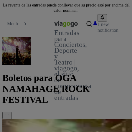
La reventa de las entradas puede conllevar que su precio esté por encima del
valor nominal.
Menú
1 new
notification
Entradas
para
Conciertos,
Deporte
y
Teatro |
viagogo,
el sitio
Boletos para OGA
de
compraventa
NAMAHAGE ROCK
de
entradas
FESTIVAL