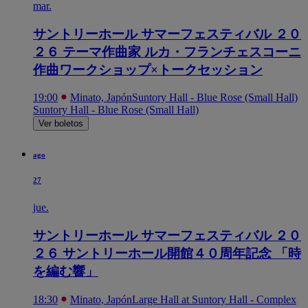
mar.
サントリーホール サマーフェスティバル ２０
２６ テーマ作曲家 ルカ・フランチェスコーニ
作曲ワークショップ×トークセッション
19:00
Minato, Japón
Suntory Hall - Blue Rose (Small Hall)
Suntory Hall - Blue Rose (Small Hall)
Ver boletos
ago
27
jue.
サントリーホール サマーフェスティバル ２０
２６ サントリーホール開館４０周年記念 「時
を編む響」
18:30
Minato, Japón
Large Hall at Suntory Hall - Complex