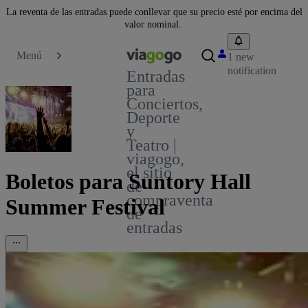
La reventa de las entradas puede conllevar que su precio esté por encima del
valor nominal.
Menú
1 new
notification
Entradas
para
Conciertos,
Deporte
y
Teatro |
viagogo,
el sitio
Boletos para Suntory Hall
de
compraventa
Summer Festival
de
entradas