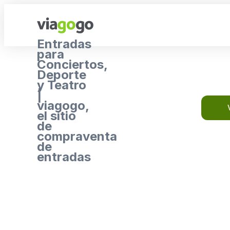
Entradas
para
Conciertos,
Deporte
y Teatro
|
viagogo,
el sitio
de
compraventa
de
entradas