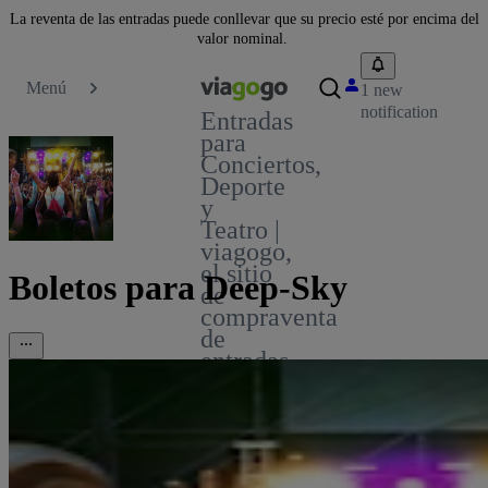
La reventa de las entradas puede conllevar que su precio esté por encima del
valor nominal.
Menú
1 new
notification
Entradas
para
Conciertos,
Deporte
y
Teatro |
viagogo,
el sitio
Boletos para Deep-Sky
de
compraventa
de
entradas