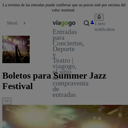
La reventa de las entradas puede conllevar que su precio esté por encima del
valor nominal.
Menú
1 new
notification
Entradas
para
Conciertos,
Deporte
y
Teatro |
viagogo,
el sitio
Boletos para Summer Jazz
de
compraventa
Festival
de
entradas