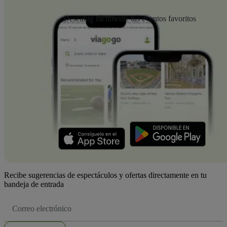
Descubre fácilmente tus eventos favoritos
Recibe sugerencias de espectáculos y ofertas directamente en tu
bandeja de entrada
Dirección
de
correo
electrónico