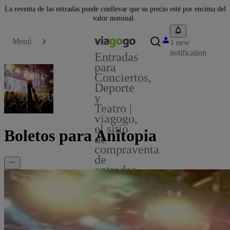
La reventa de las entradas puede conllevar que su precio esté por encima del
valor nominal.
Menú
1 new
notification
Entradas
para
Conciertos,
Deporte
y
Teatro |
viagogo,
el sitio
Boletos para Anitopia
de
compraventa
de
entradas