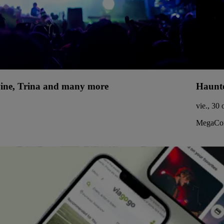
uwine, Trina and many more
Haunte
vie., 30 
MegaCor