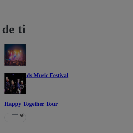
de ti
Lost Lands Music Festival
121
Happy Together Tour
111