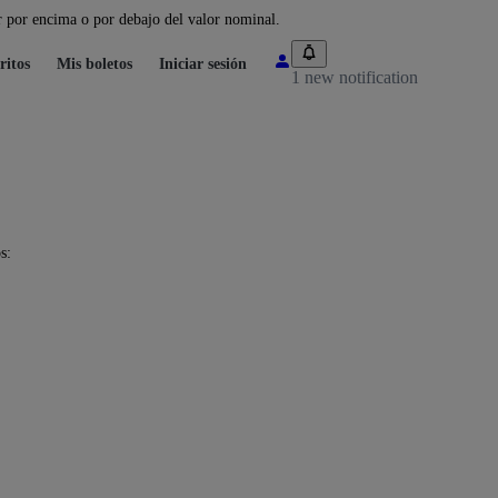
 por encima o por debajo del valor nominal.
ritos
Mis boletos
Iniciar sesión
1 new notification
s: